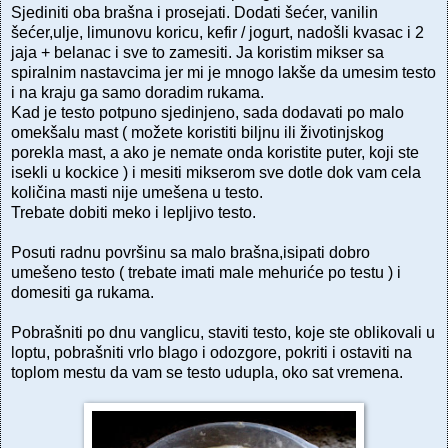
Sjediniti oba brašna i prosejati. Dodati šećer, vanilin
šećer,ulje, limunovu koricu, kefir / jogurt, nadošli kvasac i 2
jaja + belanac i sve to zamesiti. Ja koristim mikser sa
spiralnim nastavcima jer mi je mnogo lakše da umesim testo
i na kraju ga samo doradim rukama.
Kad je testo potpuno sjedinjeno, sada dodavati po malo
omekšalu mast ( možete koristiti biljnu ili životinjskog
porekla mast, a ako je nemate onda koristite puter, koji ste
isekli u kockice ) i mesiti mikserom sve dotle dok vam cela
količina masti nije umešena u testo.
Trebate dobiti meko i lepljivo testo.
Posuti radnu površinu sa malo brašna,isipati dobro
umešeno testo ( trebate imati male mehuriće po testu ) i
domesiti ga rukama.
Pobrašniti po dnu vanglicu, staviti testo, koje ste oblikovali u
loptu, pobrašniti vrlo blago i odozgore, pokriti i ostaviti na
toplom mestu da vam se testo udupla, oko sat vremena.