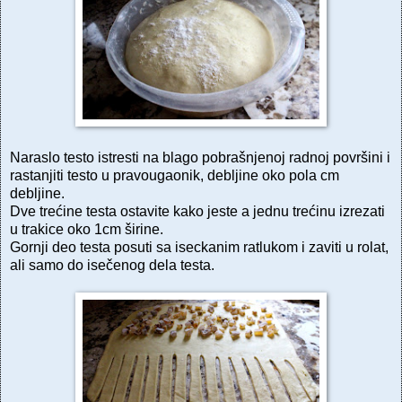
Naraslo testo istresti na blago pobrašnjenoj radnoj površini i
rastanjiti testo u pravougaonik, debljine oko pola cm
debljine.
Dve trećine testa ostavite kako jeste a jednu trećinu izrezati
u trakice oko 1cm širine.
Gornji deo testa posuti sa iseckanim ratlukom i zaviti u rolat,
ali samo do isečenog dela testa.