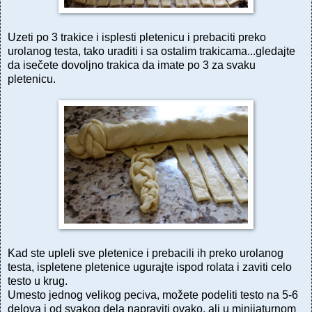
Uzeti po 3 trakice i isplesti pletenicu i prebaciti preko
urolanog testa, tako uraditi i sa ostalim trakicama...gledajte
da isečete dovoljno trakica da imate po 3 za svaku
pletenicu.
Kad ste upleli sve pletenice i prebacili ih preko urolanog
testa, ispletene pletenice ugurajte ispod rolata i zaviti celo
testo u krug.
Umesto jednog velikog peciva, možete podeliti testo na 5-6
delova i od svakog dela napraviti ovako, ali u minijaturnom