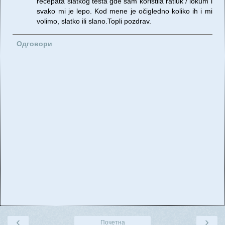
recepata slatkog testa gde sam koristila ratluk / lokum i
svako mi je lepo. Kod mene je očigledno koliko ih i mi
volimo, slatko ili slano.Topli pozdrav.
Одговори
‹
›
Почетна