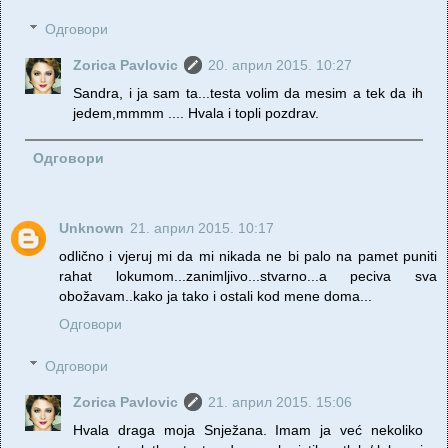
Одговори
Zorica Pavlovic
20. април 2015. 10:27
Sandra, i ja sam ta...testa volim da mesim a tek da ih
jedem,mmmm .... Hvala i topli pozdrav.
Одговори
Unknown
21. април 2015. 10:17
odlično i vjeruj mi da mi nikada ne bi palo na pamet puniti
rahat lokumom...zanimljivo...stvarno...a peciva sva
obožavam..kako ja tako i ostali kod mene doma...
Одговори
Одговори
Zorica Pavlovic
21. април 2015. 15:06
Hvala draga moja Snježana. Imam ja već nekoliko