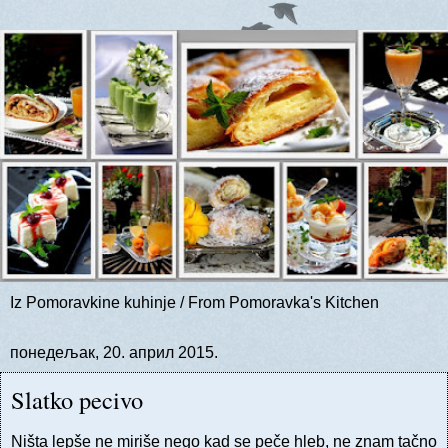
Iz Pomoravkine kuhinje / From Pomoravka's Kitchen
понедељак, 20. април 2015.
Slatko pecivo
Ništa lepše ne miriše nego kad se peče hleb, ne znam tačno