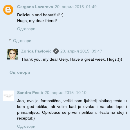
Gergana Lazarova
20. април 2015. 01:49
Delicious and beautiful! :)
Hugs, my dear friend!
Одговори
Одговори
Zorica Pavlovic
20. април 2015. 09:47
Thank you, my dear Gery. Have a great week. Hugs:)))
Одговори
Sandra Pecić
20. април 2015. 10:10
Jao, ovo je fantastično, veliki sam ljubitelj slatkog testa u
kom god obliku, ali volim kad je ovako i na oko lepo i
primamljivo.. Oprobaću se prvom prilikom. Hvala na ideji i
receptu!;)
Одговори