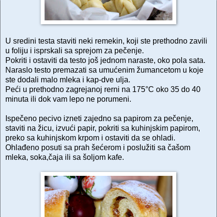
U sredini testa staviti neki remekin, koji ste prethodno zavili
u foliju i isprskali sa sprejom za pečenje.
Pokriti i ostaviti da testo još jednom naraste, oko pola sata.
Naraslo testo premazati sa umućenim žumancetom u koje
ste dodali malo mleka i kap-dve ulja.
Peći u prethodno zagrejanoj rerni na 175°C oko 35 do 40
minuta ili dok vam lepo ne porumeni.
Ispečeno pecivo izneti zajedno sa papirom za pečenje,
staviti na žicu, izvući papir, pokriti sa kuhinjskim papirom,
preko sa kuhinjskom krpom i ostaviti da se ohladi.
Ohlađeno posuti sa prah šećerom i poslužiti sa čašom
mleka, soka,čaja ili sa šoljom kafe.