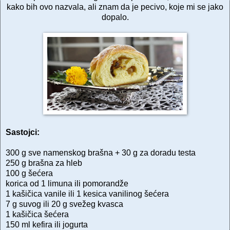
kako bih ovo nazvala, ali znam da je pecivo, koje mi se jako
dopalo.
Sastojci:
300 g sve namenskog brašna + 30 g za doradu testa
250 g brašna za hleb
100 g šećera
korica od 1 limuna ili pomorandže
1 kašičica vanile ili 1 kesica vanilinog šećera
7 g suvog ili 20 g svežeg kvasca
1 kašičica šećera
150 ml kefira ili jogurta