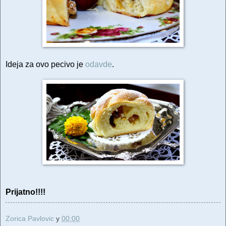
Ideja za ovo pecivo je
odavde
.
Prijatno!!!!
Zorica Pavlovic
у
00:00