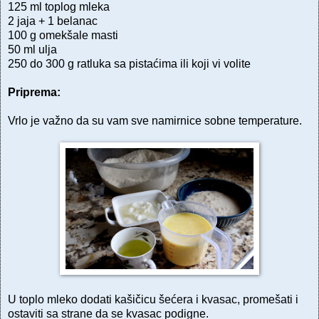
125 ml toplog mleka
2 jaja + 1 belanac
100 g omekšale masti
50 ml ulja
250 do 300 g ratluka sa pistaćima ili koji vi volite
Priprema:
Vrlo je važno da su vam sve namirnice sobne temperature.
U toplo mleko dodati kašičicu šećera i kvasac, promešati i
ostaviti sa strane da se kvasac podigne.